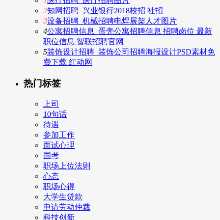
1
医疗招聘_医疗招聘图片
2
知网招聘_兴业银行2018校招 社招
3
设备招聘_机械招聘电焊展架人才图片
4
公寓招聘信息_蛋壳公寓招聘信息 招聘岗位 最新
职位信息 智联招聘官网
5
装饰设计招聘_装饰公司招聘海报设计PSD素材免
费下载 红动网
热门标签
上司
10句话
待遇
参加工作
面试心理
国考
职场上位法则
心态
职场心得
大学生贷款
申请劳动仲裁
科技创新