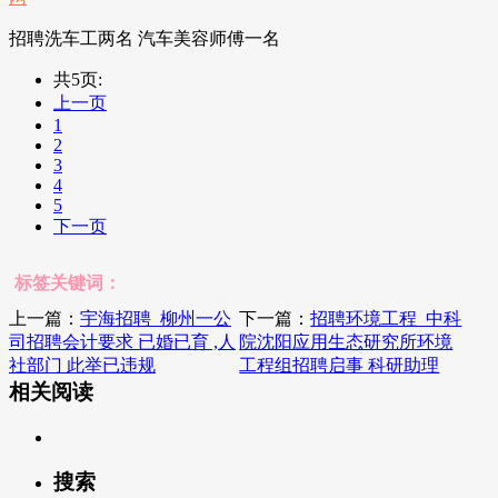
招聘洗车工两名 汽车美容师傅一名
共5页:
上一页
1
2
3
4
5
下一页
标签关键词：
上一篇：
宇海招聘_柳州一公
下一篇：
招聘环境工程_中科
司招聘会计要求 已婚已育 ,人
院沈阳应用生态研究所环境
社部门 此举已违规
工程组招聘启事 科研助理
相关阅读
搜索