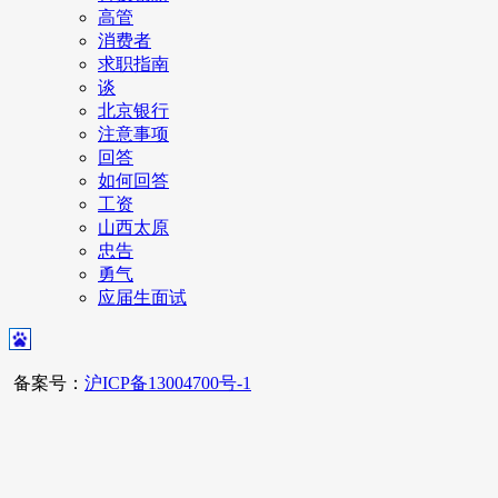
高管
消费者
求职指南
谈
北京银行
注意事项
回答
如何回答
工资
山西太原
忠告
勇气
应届生面试
备案号：
沪ICP备13004700号-1