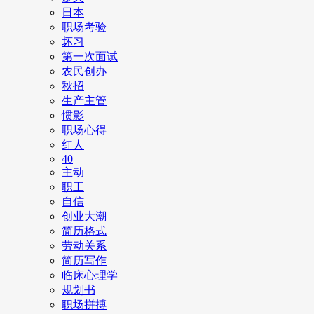
日本
职场考验
坏习
第一次面试
农民创办
秋招
生产主管
惯影
职场心得
红人
40
主动
职工
自信
创业大潮
简历格式
劳动关系
简历写作
临床心理学
规划书
职场拼搏