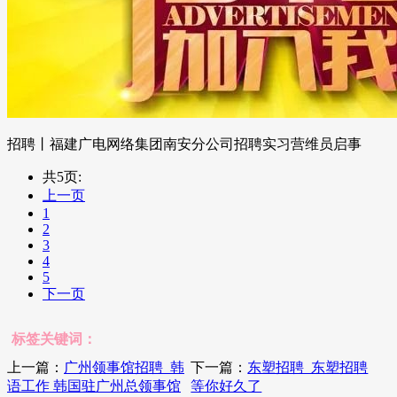
招聘丨福建广电网络集团南安分公司招聘实习营维员启事
共5页:
上一页
1
2
3
4
5
下一页
标签关键词：
上一篇：
广州领事馆招聘_韩
下一篇：
东塑招聘_东塑招聘
语工作 韩国驻广州总领事馆
等你好久了