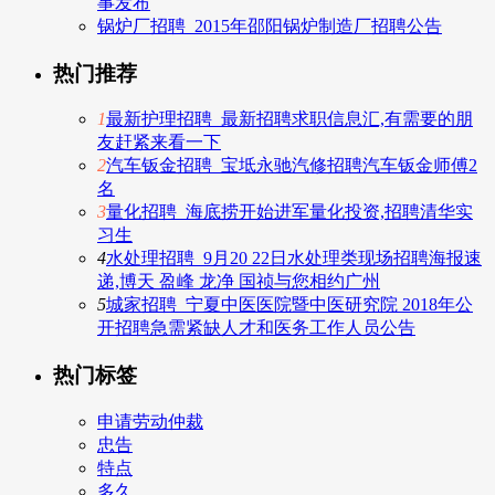
事发布
锅炉厂招聘_2015年邵阳锅炉制造厂招聘公告
热门推荐
1
最新护理招聘_最新招聘求职信息汇,有需要的朋
友赶紧来看一下
2
汽车钣金招聘_宝坻永驰汽修招聘汽车钣金师傅2
名
3
量化招聘_海底捞开始进军量化投资,招聘清华实
习生
4
水处理招聘_9月20 22日水处理类现场招聘海报速
递,博天 盈峰 龙净 国祯与您相约广州
5
城家招聘_宁夏中医医院暨中医研究院 2018年公
开招聘急需紧缺人才和医务工作人员公告
热门标签
申请劳动仲裁
忠告
特点
多久