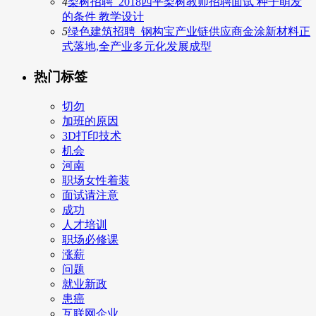
4
梨树招聘_2018四平梨树教师招聘面试 种子萌发
的条件 教学设计
5
绿色建筑招聘_钢构宝产业链供应商金涂新材料正
式落地,全产业多元化发展成型
热门标签
切勿
加班的原因
3D打印技术
机会
河南
职场女性着装
面试请注意
成功
人才培训
职场必修课
涨薪
问题
就业新政
患癌
互联网企业