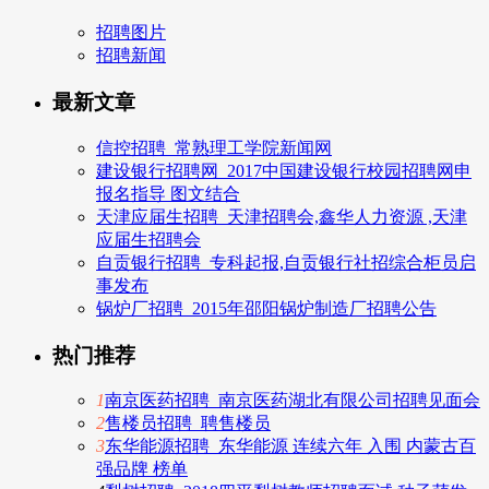
招聘图片
招聘新闻
最新文章
信控招聘_常熟理工学院新闻网
建设银行招聘网_2017中国建设银行校园招聘网申
报名指导 图文结合
天津应届生招聘_天津招聘会,鑫华人力资源 ,天津
应届生招聘会
自贡银行招聘_专科起报,自贡银行社招综合柜员启
事发布
锅炉厂招聘_2015年邵阳锅炉制造厂招聘公告
热门推荐
1
南京医药招聘_南京医药湖北有限公司招聘见面会
2
售楼员招聘_聘售楼员
3
东华能源招聘_东华能源 连续六年 入围 内蒙古百
强品牌 榜单