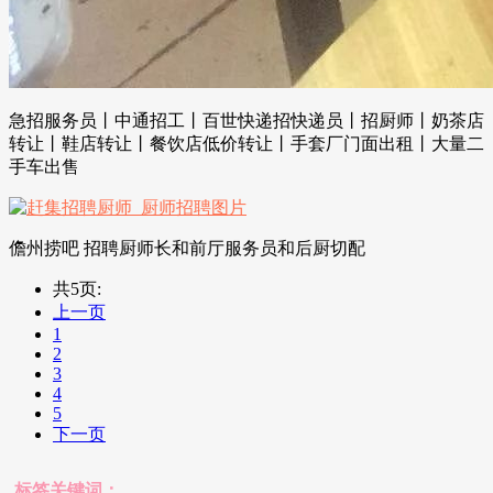
急招服务员丨中通招工丨百世快递招快递员丨招厨师丨奶茶店
转让丨鞋店转让丨餐饮店低价转让丨手套厂门面出租丨大量二
手车出售
儋州捞吧 招聘厨师长和前厅服务员和后厨切配
共5页:
上一页
1
2
3
4
5
下一页
标签关键词：