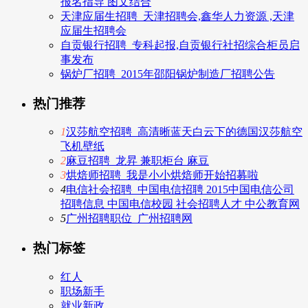
报名指导 图文结合
天津应届生招聘_天津招聘会,鑫华人力资源 ,天津
应届生招聘会
自贡银行招聘_专科起报,自贡银行社招综合柜员启
事发布
锅炉厂招聘_2015年邵阳锅炉制造厂招聘公告
热门推荐
1
汉莎航空招聘_高清晰蓝天白云下的德国汉莎航空
飞机壁纸
2
麻豆招聘_龙昇 兼职柜台 麻豆
3
烘焙师招聘_我是小小烘焙师开始招募啦
4
电信社会招聘_中国电信招聘 2015中国电信公司
招聘信息 中国电信校园 社会招聘人才 中公教育网
5
广州招聘职位_广州招聘网
热门标签
红人
职场新手
就业新政