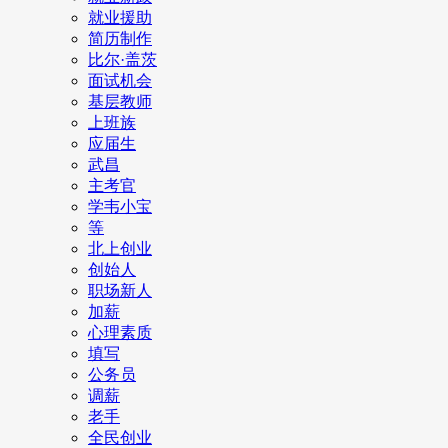
就业援助
简历制作
比尔·盖茨
面试机会
基层教师
上班族
应届生
武昌
主考官
学韦小宝
等
北上创业
创始人
职场新人
加薪
心理素质
填写
公务员
调薪
老手
全民创业