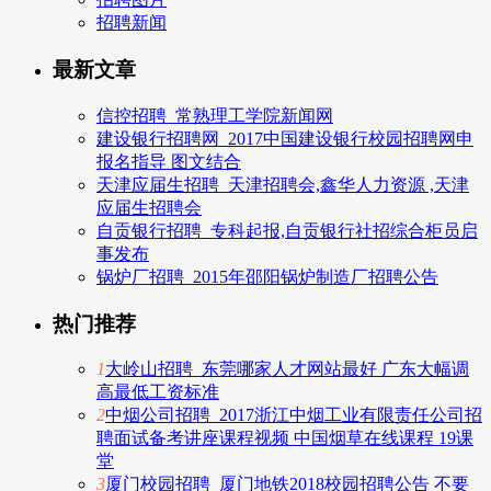
招聘新闻
最新文章
信控招聘_常熟理工学院新闻网
建设银行招聘网_2017中国建设银行校园招聘网申
报名指导 图文结合
天津应届生招聘_天津招聘会,鑫华人力资源 ,天津
应届生招聘会
自贡银行招聘_专科起报,自贡银行社招综合柜员启
事发布
锅炉厂招聘_2015年邵阳锅炉制造厂招聘公告
热门推荐
1
大岭山招聘_东莞哪家人才网站最好 广东大幅调
高最低工资标准
2
中烟公司招聘_2017浙江中烟工业有限责任公司招
聘面试备考讲座课程视频 中国烟草在线课程 19课
堂
3
厦门校园招聘_厦门地铁2018校园招聘公告 不要