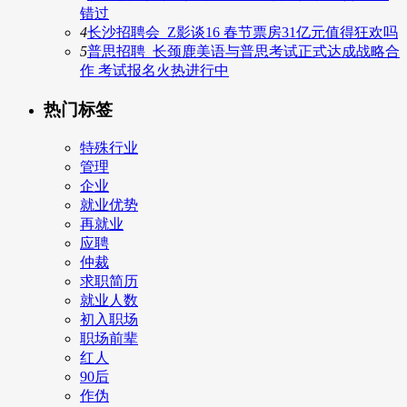
错过
4
长沙招聘会_Z影谈16 春节票房31亿元值得狂欢吗
5
普思招聘_长颈鹿美语与普思考试正式达成战略合
作 考试报名火热进行中
热门标签
特殊行业
管理
企业
就业优势
再就业
应聘
仲裁
求职简历
就业人数
初入职场
职场前辈
红人
90后
作伪