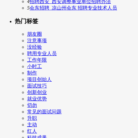
4
招聘西安_西安调整事业单位招聘办法
5
会东招聘_凉山州会东 招聘专业技术人员
热门标签
朋友圈
注意事项
没经验
聘用专业人员
工作年限
小时工
制作
项目创始人
面试技巧
创新创业
就业优势
切勿
常见的面试问题
升职
主动
红人
科技成果