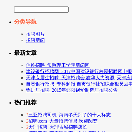
分类导航
招聘图片
招聘新闻
最新文章
信控招聘_常熟理工学院新闻网
建设银行招聘网_2017中国建设银行校园招聘网申
天津应届生招聘_天津招聘会,鑫华人力资源 ,天津
自贡银行招聘_专科起报,自贡银行社招综合柜员启
锅炉厂招聘_2015年邵阳锅炉制造厂招聘公告
热门推荐
1
三亚招聘司机_海南冬天到了的十大标志
2
招聘.com_大量招聘信息,欢迎阅览
3
大理招聘_大理古城招聘店长