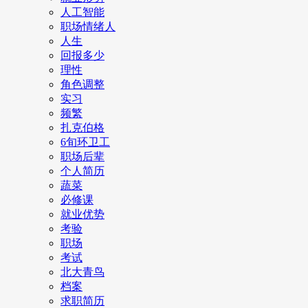
人工智能
职场情绪人
人生
回报多少
理性
角色调整
实习
频繁
扎克伯格
6旬环卫工
职场后辈
个人简历
蔬菜
必修课
就业优势
考验
职场
考试
北大青鸟
档案
求职简历