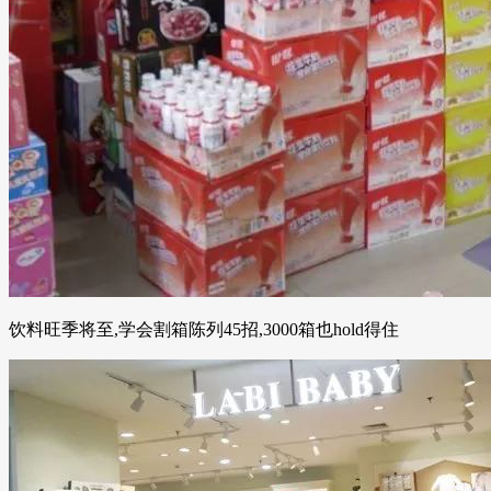
饮料旺季将至,学会割箱陈列45招,3000箱也hold得住