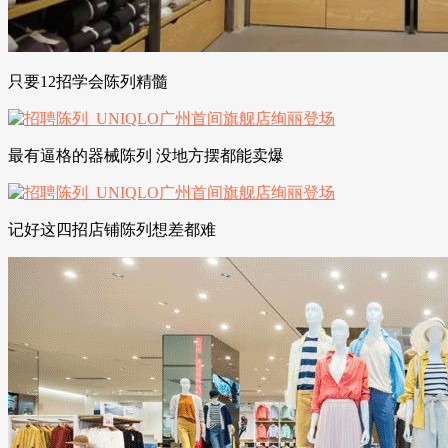
只要12招学会陈列精髓
最有逼格的器械陈列 没地方摆都能卖爆
记好这四招店铺陈列想差都难