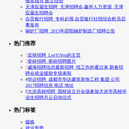
报名指导 图文结合
天津应届生招聘_天津招聘会,鑫华人力资源 ,天津
应届生招聘会
自贡银行招聘_专科起报,自贡银行社招综合柜员启
事发布
锅炉厂招聘_2015年邵阳锅炉制造厂招聘公告
热门推荐
1
监狱招聘_LeeYiYen的主页
2
瓷砖招聘_瓷砖招聘图片
3
威海招聘信息最新招聘_找工作的看过来,新春招
聘会就业援助专场来啦
4
华达招聘_成都市华达建筑装饰工程 集团 公司
2017招聘信息 电话 地址
5
大连高校招聘_我校设立分会场参加大连市高校毕
业生招聘月云启动仪式
热门标签
锻炼
就业形势