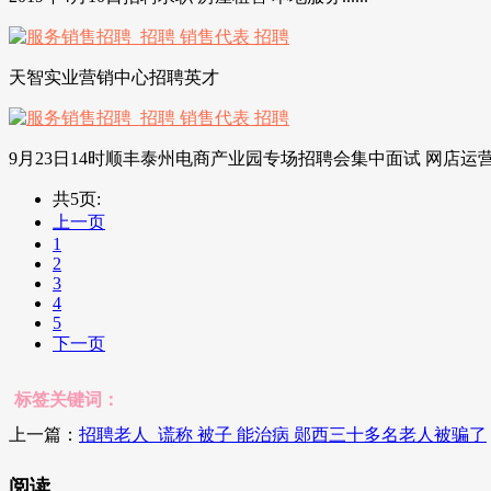
天智实业营销中心招聘英才
9月23日14时顺丰泰州电商产业园专场招聘会集中面试 网店运营
共5页:
上一页
1
2
3
4
5
下一页
标签关键词：
上一篇：
招聘老人_谎称 被子 能治病 郧西三十多名老人被骗了
阅读