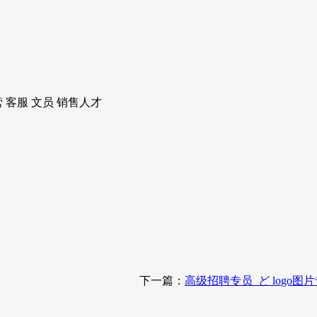
 客服 文员 销售人才
下一篇：
高级招聘专员_ど logo图片专