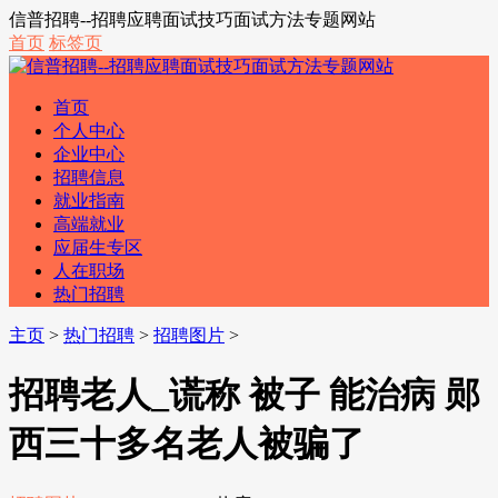
信普招聘--招聘应聘面试技巧面试方法专题网站
首页
标签页
首页
个人中心
企业中心
招聘信息
就业指南
高端就业
应届生专区
人在职场
热门招聘
主页
>
热门招聘
>
招聘图片
>
招聘老人_谎称 被子 能治病 郧
西三十多名老人被骗了