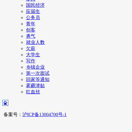
国民经济
应届生
公务员
青年
创客
勇气
就业人数
欠薪
大学生
写作
乡镇企业
第一次面试
回家等通知
雾霾津贴
红血丝
备案号：
沪ICP备13004700号-1