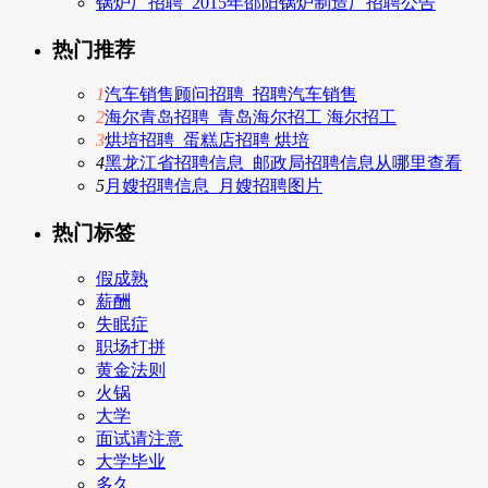
锅炉厂招聘_2015年邵阳锅炉制造厂招聘公告
热门推荐
1
汽车销售顾问招聘_招聘汽车销售
2
海尔青岛招聘_青岛海尔招工 海尔招工
3
烘培招聘_蛋糕店招聘 烘培
4
黑龙江省招聘信息_邮政局招聘信息从哪里查看
5
月嫂招聘信息_月嫂招聘图片
热门标签
假成熟
薪酬
失眠症
职场打拼
黄金法则
火锅
大学
面试请注意
大学毕业
多久