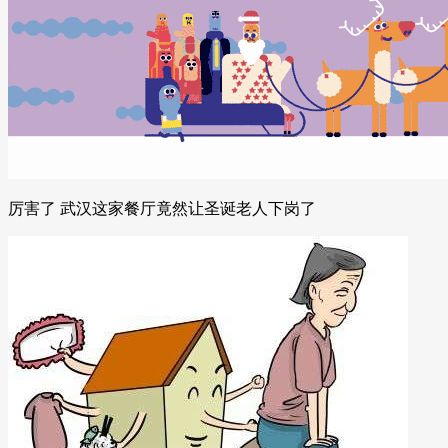
厉害了 武汉这家餐厅竟然让圣诞老人下岗了