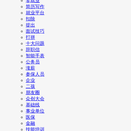
零就业
简历写作
就业平台
扣除
提出
面试技巧
打拼
十大问题
辞职信
智能手表
公务员
涨薪
参保人员
企业
二孩
朋友圈
众创大会
基础线
事业单位
医保
金融
技能培训