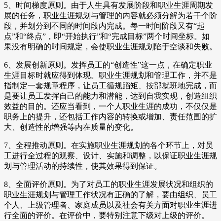
5、时间梯度原则。由于人生具有发展阶段和职业生涯周期发
展的任务，职业生涯规划与管理的内容就必须分解为若干个阶
段，并划分到不同的时间段内完成。每一时间阶段又有“起
点”和“终点”，即“开始执行”和“完成目标”两个时间坐标。如
果没有明确的时间规定，会使职业生涯规划陷于空谈和失败。
6、发展创新原则。发挥员工的“创造性”这一点，在确定职业
生涯目标时就应得到体现。职业生涯规划和管理工作，并不是
指制定一套规章程序，让员工循规蹈矩、按部就班地完成，而
是要让员工发挥自己的能力和潜能，达到自我实现，创造组织
效益的目的。还应当看到，一个人职业生涯的成功，不仅仅是
职务上的提升，还包括工作内容的转换或增加、责任范围的扩
大、创造性的增强等内在质量的变化。
7、全程推动原则。在实施职业生涯规划的各个环节上，对员
工进行全过程的观察、设计、实施和调整，以保证职业生涯规
划与管理活动的持续性，使其效果得到保证。
8、全面评价原则。为了对员工的职业生涯发展状况和组织的
职业生涯规划与管理工作状况有正确的了解，要由组织、员工
个人、上级管理者、家庭成员以及社会有关方面对职业生涯进
行全面的评价。在评价中，要特别注意下级对上级的评价。