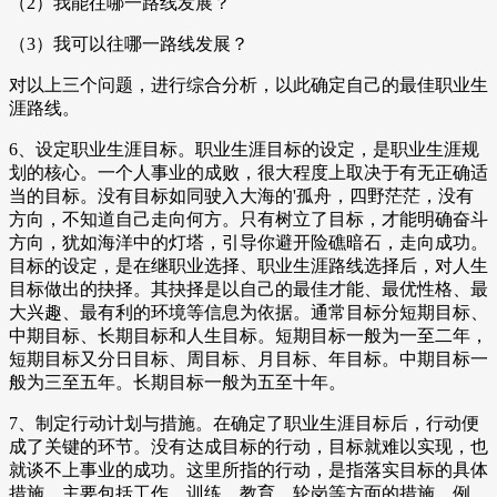
（2）我能往哪一路线发展？
（3）我可以往哪一路线发展？
对以上三个问题，进行综合分析，以此确定自己的最佳职业生
涯路线。
6、设定职业生涯目标。职业生涯目标的设定，是职业生涯规
划的核心。一个人事业的成败，很大程度上取决于有无正确适
当的目标。没有目标如同驶入大海的'孤舟，四野茫茫，没有
方向，不知道自己走向何方。只有树立了目标，才能明确奋斗
方向，犹如海洋中的灯塔，引导你避开险礁暗石，走向成功。
目标的设定，是在继职业选择、职业生涯路线选择后，对人生
目标做出的抉择。其抉择是以自己的最佳才能、最优性格、最
大兴趣、最有利的环境等信息为依据。通常目标分短期目标、
中期目标、长期目标和人生目标。短期目标一般为一至二年，
短期目标又分日目标、周目标、月目标、年目标。中期目标一
般为三至五年。长期目标一般为五至十年。
7、制定行动计划与措施。在确定了职业生涯目标后，行动便
成了关键的环节。没有达成目标的行动，目标就难以实现，也
就谈不上事业的成功。这里所指的行动，是指落实目标的具体
措施，主要包括工作、训练、教育、轮岗等方面的措施。例