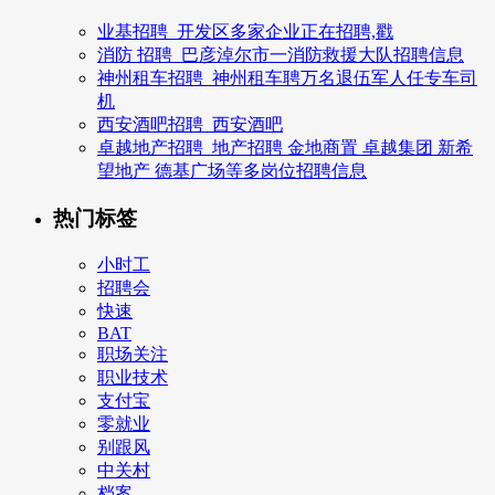
业基招聘_开发区多家企业正在招聘,戳
消防 招聘_巴彦淖尔市一消防救援大队招聘信息
神州租车招聘_神州租车聘万名退伍军人任专车司
机
西安酒吧招聘_西安酒吧
卓越地产招聘_地产招聘 金地商置 卓越集团 新希
望地产 德基广场等多岗位招聘信息
热门标签
小时工
招聘会
快速
BAT
职场关注
职业技术
支付宝
零就业
别跟风
中关村
档案