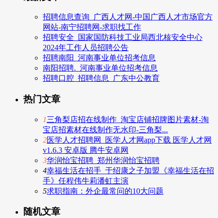
招聘信息查询_广西人才网-中国广西人才市场官方
网站-南宁招聘网-求职找工作
招聘安全_国家国防科技工业局西北核安全中心
2024年工作人员招聘公告
招聘南阳_河南事业单位招考信息
南阳招聘._河南事业单位招考信息
招聘口腔_招聘信息_广东中公教育
热门文章
1
三角梨店招在线制作_淘宝店铺招牌图片素材-淘
宝店招素材在线制作无水印-三角梨...
2
医学人才招聘网_医学人才网app下载 医学人才网
v1.6.3 安卓版 腾牛安卓网
3
华润怡宝招聘_郑州华润怡宝招聘
4
幸福生活在招手_于绍康之子加盟《幸福生活在招
手》任程伟牛莉潘虹主演
5
求职指南：外企最常问的10大问题
随机文章