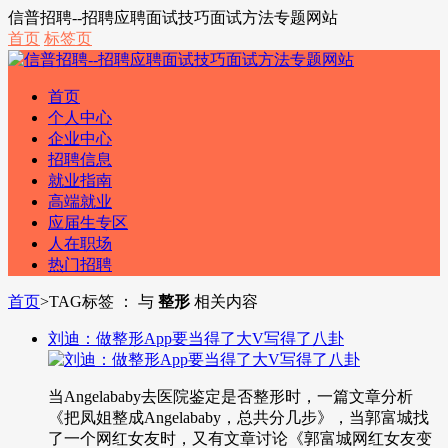
信普招聘--招聘应聘面试技巧面试方法专题网站
首页
标签页
首页
个人中心
企业中心
招聘信息
就业指南
高端就业
应届生专区
人在职场
热门招聘
首页
>
TAG标签 ： 与
整形
相关内容
刘迪：做整形App要当得了大V写得了八卦
当Angelababy去医院鉴定是否整形时，一篇文章分析
《把凤姐整成Angelababy，总共分几步》，当郭富城找
了一个网红女友时，又有文章讨论《郭富城网红女友变