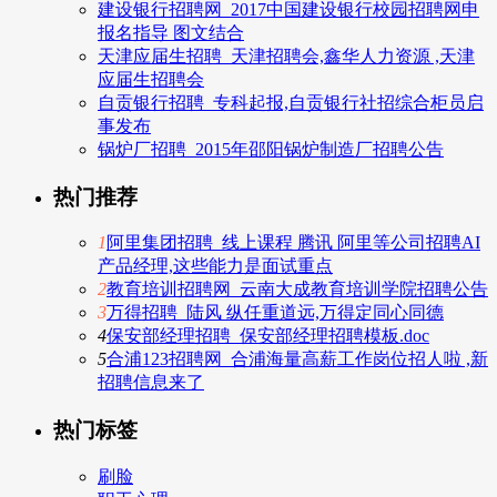
建设银行招聘网_2017中国建设银行校园招聘网申
报名指导 图文结合
天津应届生招聘_天津招聘会,鑫华人力资源 ,天津
应届生招聘会
自贡银行招聘_专科起报,自贡银行社招综合柜员启
事发布
锅炉厂招聘_2015年邵阳锅炉制造厂招聘公告
热门推荐
1
阿里集团招聘_线上课程 腾讯 阿里等公司招聘AI
产品经理,这些能力是面试重点
2
教育培训招聘网_云南大成教育培训学院招聘公告
3
万得招聘_陆风 纵任重道远,万得定同心同德
4
保安部经理招聘_保安部经理招聘模板.doc
5
合浦123招聘网_合浦海量高薪工作岗位招人啦 ,新
招聘信息来了
热门标签
刷脸