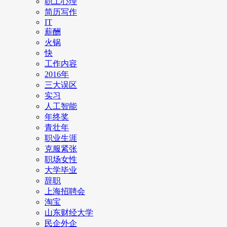
职工心理
简历写作
IT
薪酬
火锅
快
工作内容
2016年
三大误区
实习
人工智能
年终奖
青壮年
职业生涯
克服紧张
职场女性
大学毕业
辞职
上海招聘会
淘宝
山东财经大学
民企外企