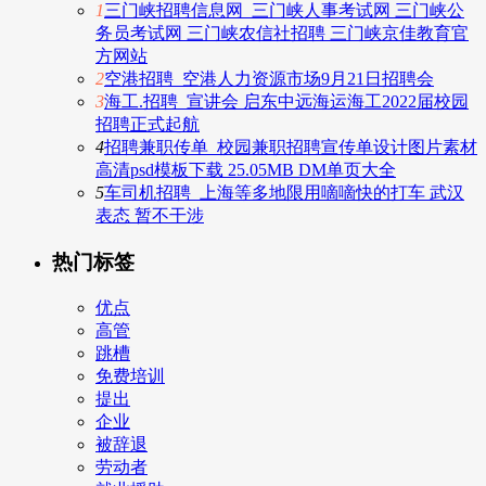
1
三门峡招聘信息网_三门峡人事考试网 三门峡公
务员考试网 三门峡农信社招聘 三门峡京佳教育官
方网站
2
空港招聘_空港人力资源市场9月21日招聘会
3
海工.招聘_宣讲会 启东中远海运海工2022届校园
招聘正式起航
4
招聘兼职传单_校园兼职招聘宣传单设计图片素材
高清psd模板下载 25.05MB DM单页大全
5
车司机招聘_上海等多地限用嘀嘀快的打车 武汉
表态 暂不干涉
热门标签
优点
高管
跳槽
免费培训
提出
企业
被辞退
劳动者