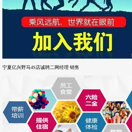
宁夏亿兴野马4S店诚聘二网经理 销售