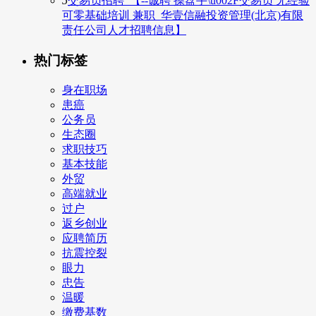
5
交易员招聘_【--诚聘 操盘手\u002F交易员 无经验
可零基础培训 兼职_华壹信融投资管理(北京)有限
责任公司人才招聘信息】
热门标签
身在职场
患癌
公务员
生态圈
求职技巧
基本技能
外贸
高端就业
过户
返乡创业
应聘简历
抗震控裂
眼力
忠告
温暖
缴费基数