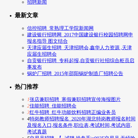
招聘新闻
最新文章
信控招聘_常熟理工学院新闻网
建设银行招聘网_2017中国建设银行校园招聘网申
报名指导 图文结合
天津应届生招聘_天津招聘会,鑫华人力资源 ,天津
应届生招聘会
自贡银行招聘_专科起报,自贡银行社招综合柜员启
事发布
锅炉厂招聘_2015年邵阳锅炉制造厂招聘公告
热门推荐
1
张店兼职招聘_寒假兼职招聘宣传海报图片
2
佳能招聘_佳能招聘会
3
红牛招聘_红牛功能饮料招聘正编业务员
4
特岗教师招聘报名_2020年湖北特岗教师报名时间
及报名入口,报名条件,职位表,考试时间,考试内容,
考试真题