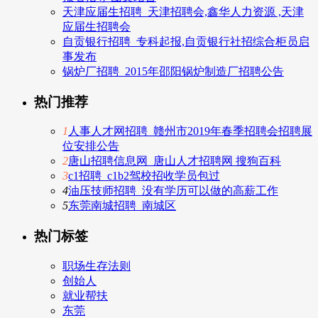
天津应届生招聘_天津招聘会,鑫华人力资源 ,天津
应届生招聘会
自贡银行招聘_专科起报,自贡银行社招综合柜员启
事发布
锅炉厂招聘_2015年邵阳锅炉制造厂招聘公告
热门推荐
1
人事人才网招聘_赣州市2019年春季招聘会招聘展
位安排公告
2
唐山招聘信息网_唐山人才招聘网 搜狗百科
3
c1招聘_c1b2驾校招收学员包过
4
油压技师招聘_没有学历可以做的高薪工作
5
东莞南城招聘_南城区
热门标签
职场生存法则
创始人
就业帮扶
东莞