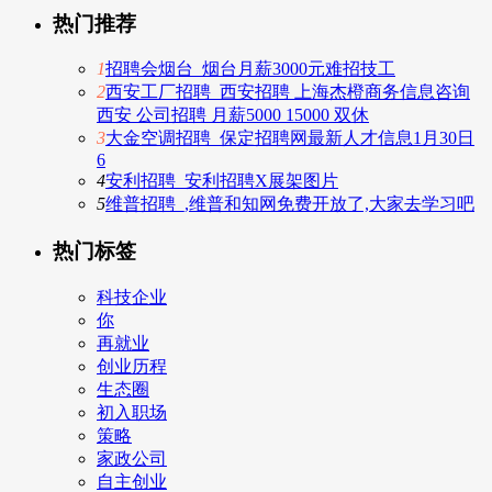
热门推荐
1
招聘会烟台_烟台月薪3000元难招技工
2
西安工厂招聘_西安招聘 上海杰橙商务信息咨询
西安 公司招聘 月薪5000 15000 双休
3
大金空调招聘_保定招聘网最新人才信息1月30日
6
4
安利招聘_安利招聘X展架图片
5
维普招聘_,维普和知网免费开放了,大家去学习吧
热门标签
科技企业
你
再就业
创业历程
生态圈
初入职场
策略
家政公司
自主创业