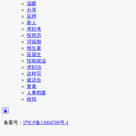
温暖
分享
应聘
新人
求职考
投简历
浮躁期
维生素
应届生
技能就业
求职信
这样写
最适合
要素
人事档案
校招
备案号：
沪ICP备13004700号-1