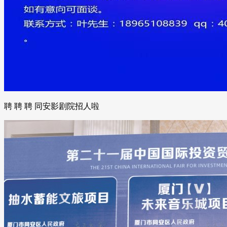
聘 聘 聘 同安影剧院招人啦