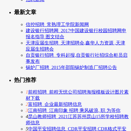
最新文章
信控招聘_常熟理工学院新闻网
建设银行招聘网_2017中国建设银行校园招聘网申
报名指导 图文结合
天津应届生招聘_天津招聘会,鑫华人力资源 ,天津
应届生招聘会
自贡银行招聘_专科起报,自贡银行社招综合柜员启
事发布
锅炉厂招聘_2015年邵阳锅炉制造厂招聘公告
热门推荐
1
前程招聘_前程无忧公司招聘海报模板设计图片素
材下载
2
富招聘_企业最新招聘信息
3
江南招聘_江南印象 招聘 乘风破浪, 职 为等你
4
昆山教师招聘_2021江苏苏州昆山15所学校招聘教
师信息
5
中国平安招聘信息_CDR平安招聘 CDR格式平安