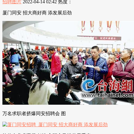
招聘图片
2022-04-14 02:42
热度：
厦门同安 招大商好商 添发展后劲
万名求职者挤爆同安招聘会 图