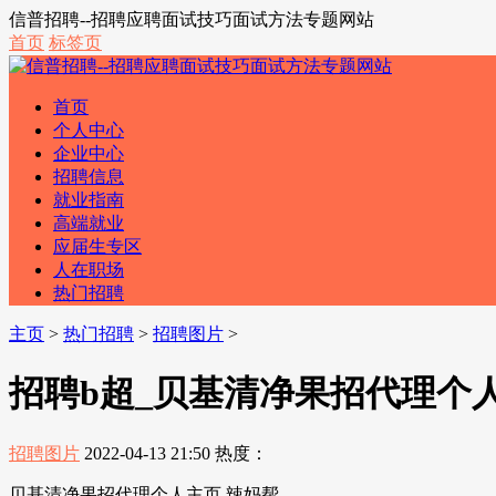
信普招聘--招聘应聘面试技巧面试方法专题网站
首页
标签页
首页
个人中心
企业中心
招聘信息
就业指南
高端就业
应届生专区
人在职场
热门招聘
主页
>
热门招聘
>
招聘图片
>
招聘b超_贝基清净果招代理个
招聘图片
2022-04-13 21:50
热度：
贝基清净果招代理个人主页 辣妈帮