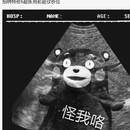
招聘特价b超医用彩超仪价位