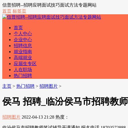
信普招聘--招聘应聘面试技巧面试方法专题网站
首页
标签页
首页
个人中心
企业中心
招聘信息
就业指南
高端就业
应届生专区
人在职场
热门招聘
主页
>
热门招聘
>
招聘图片
>
侯马 招聘_临汾侯马市招聘教师笔试
招聘图片
2022-04-13 21:28
热度：
临汾侯马市招聘教师笔试辅导开课通知,报名电话 18703572888