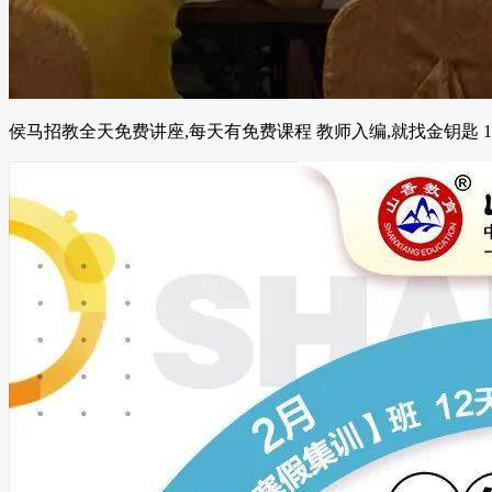
侯马招教全天免费讲座,每天有免费课程 教师入编,就找金钥匙 1870