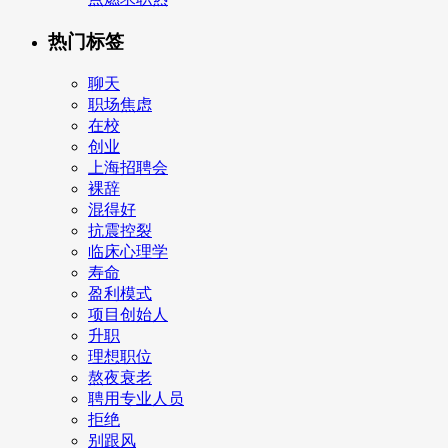
热门标签
聊天
职场焦虑
在校
创业
上海招聘会
裸辞
混得好
抗震控裂
临床心理学
寿命
盈利模式
项目创始人
升职
理想职位
熬夜衰老
聘用专业人员
拒绝
别跟风