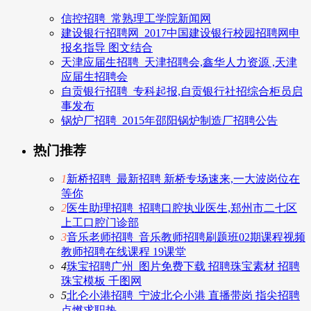
信控招聘_常熟理工学院新闻网
建设银行招聘网_2017中国建设银行校园招聘网申
报名指导 图文结合
天津应届生招聘_天津招聘会,鑫华人力资源 ,天津
应届生招聘会
自贡银行招聘_专科起报,自贡银行社招综合柜员启
事发布
锅炉厂招聘_2015年邵阳锅炉制造厂招聘公告
热门推荐
1
新桥招聘_最新招聘 新桥专场速来,一大波岗位在
等你
2
医生助理招聘_招聘口腔执业医生,郑州市二七区
上工口腔门诊部
3
音乐老师招聘_音乐教师招聘刷题班02期课程视频
教师招聘在线课程 19课堂
4
珠宝招聘广州_图片免费下载 招聘珠宝素材 招聘
珠宝模板 千图网
5
北仑小港招聘_宁波北仑小港 直播带岗 指尖招聘
点燃求职热