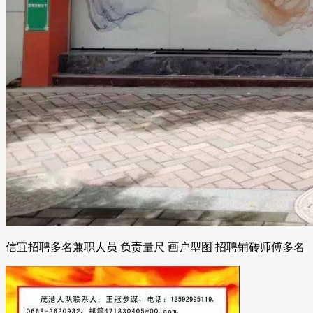
信宜招聘多名兼职人员 负责量尺 画户型图 招聘铺砖师傅多名