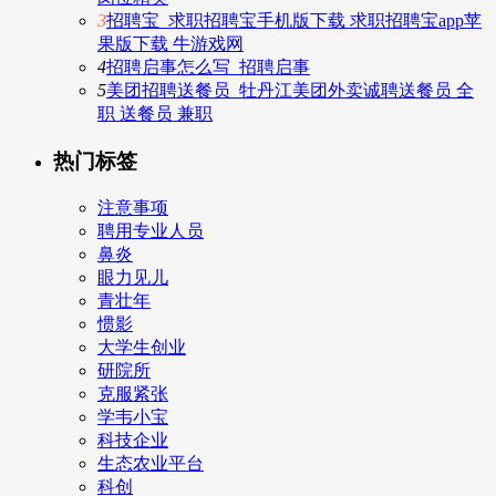
3
招聘宝_求职招聘宝手机版下载 求职招聘宝app苹
果版下载 牛游戏网
4
招聘启事怎么写_招聘启事
5
美团招聘送餐员_牡丹江美团外卖诚聘送餐员 全
职 送餐员 兼职
热门标签
注意事项
聘用专业人员
鼻炎
眼力见儿
青壮年
惯影
大学生创业
研院所
克服紧张
学韦小宝
科技企业
生态农业平台
科创