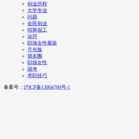
创业历程
大学专业
问题
全民创业
招寒假工
诀窍
职场女性着装
月光族
朋友圈
职场女性
国考
求职技巧
备案号：
沪ICP备13004700号-1