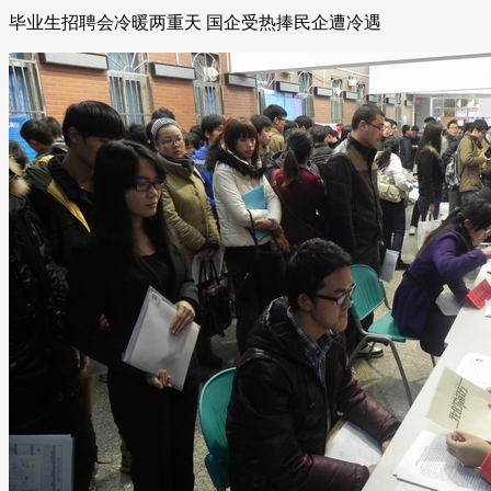
毕业生招聘会冷暖两重天 国企受热捧民企遭冷遇