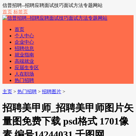
信普招聘--招聘应聘面试技巧面试方法专题网站
首页
标签页
首页
个人中心
企业中心
招聘信息
就业指南
高端就业
应届生专区
人在职场
热门招聘
主页
>
热门招聘
>
招聘图片
>
招聘美甲师_招聘美甲师图片矢
量图免费下载 psd格式 1701像
素 编号14244031 千图网