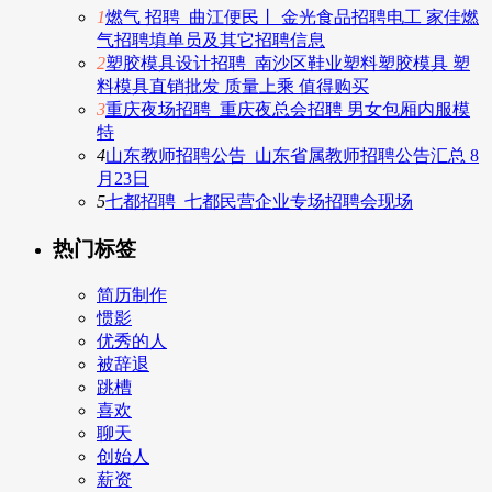
1
燃气 招聘_曲江便民丨 金光食品招聘电工 家佳燃
气招聘填单员及其它招聘信息
2
塑胶模具设计招聘_南沙区鞋业塑料塑胶模具 塑
料模具直销批发 质量上乘 值得购买
3
重庆夜场招聘_重庆夜总会招聘 男女包厢内服模
特
4
山东教师招聘公告_山东省属教师招聘公告汇总 8
月23日
5
七都招聘_七都民营企业专场招聘会现场
热门标签
简历制作
惯影
优秀的人
被辞退
跳槽
喜欢
聊天
创始人
薪资