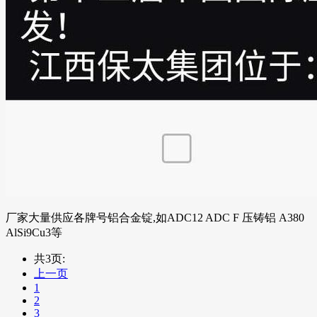
厂家大量供应各牌号铝合金锭,如ADC12 ADC F 压铸铝 A380
AlSi9Cu3等
共3页:
上一页
1
2
3