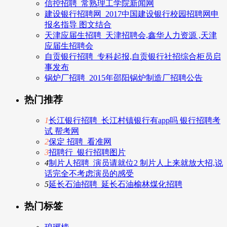
信控招聘_常熟理工学院新闻网
建设银行招聘网_2017中国建设银行校园招聘网申
报名指导 图文结合
天津应届生招聘_天津招聘会,鑫华人力资源 ,天津
应届生招聘会
自贡银行招聘_专科起报,自贡银行社招综合柜员启
事发布
锅炉厂招聘_2015年邵阳锅炉制造厂招聘公告
热门推荐
1
长江银行招聘_长江村镇银行有app吗 银行招聘考
试 帮考网
2
保定 招聘_看准网
3
招聘行_银行招聘图片
4
制片人招聘_演员请就位2 制片人上来就放大招,说
话完全不考虑演员的感受
5
延长石油招聘_延长石油榆林煤化招聘
热门标签