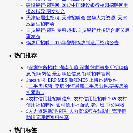
建设银行招聘网_2017中国建设银行校园招聘网申
报名指导 图文结合
天津应届生招聘_天津招聘会,鑫华人力资源 ,天津
应届生招聘会
自贡银行招聘_专科起报,自贡银行社招综合柜员启
事发布
锅炉厂招聘_2015年邵阳锅炉制造厂招聘公告
热门推荐
1
深圳律所招聘_湖南芙蓉 深圳 律师事务所招聘信
息 招聘岗位 最新职位信息 智联招聘官网
2
mes招聘_ERP MES 浙江MES 上海迅越软件
3
二手房招聘_卖房 沙河最新二手房出售,要买房的
抓紧啦...
4
农村信用社招聘信息_农村信用社招聘 2020农村
信用社招聘网 农村信用社面试 培训班 中公网校
5
人力资源助理招聘_人力资源师在线助理管理师
助理管理师资料分享
热门标签