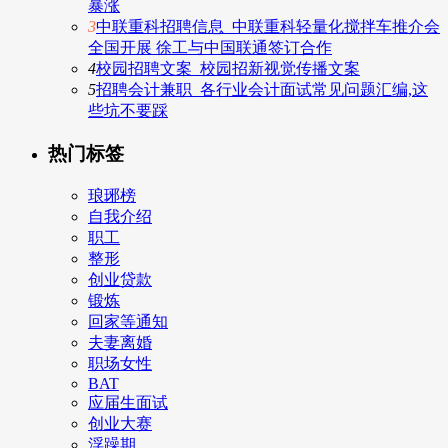
暴涨
3
中联重科招聘信息_中联重科轻量化搅拌车推介会
全国开展 徐工与中国联通签订合作
4
校园招聘文案_校园招新视觉传播文案
5
招聘会计兼职_各行业会计面试常见问题汇编,这
些坑不要踩
热门标签
琅琊榜
自我介绍
职工
整形
创业贷款
锻炼
回家等通知
夫妻离婚
职场女性
BAT
应届生面试
创业大赛
浮躁期