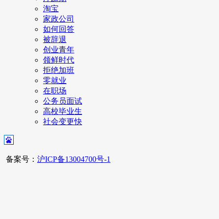
淘宝
家政公司
如何回答
被辞退
创业青年
领鲜时代
拒绝加班
零就业
在职场
公务员面试
高校毕业生
社会变更快
备案号：
沪ICP备13004700号-1