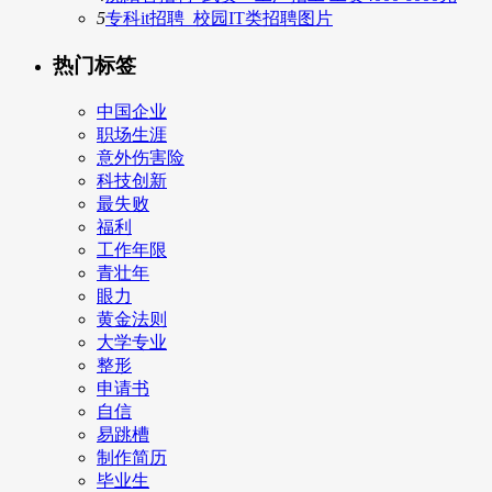
5
专科it招聘_校园IT类招聘图片
热门标签
中国企业
职场生涯
意外伤害险
科技创新
最失败
福利
工作年限
青壮年
眼力
黄金法则
大学专业
整形
申请书
自信
易跳槽
制作简历
毕业生