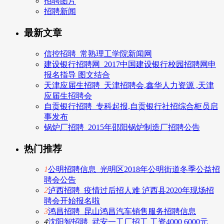
招聘图片
招聘新闻
最新文章
信控招聘_常熟理工学院新闻网
建设银行招聘网_2017中国建设银行校园招聘网申
报名指导 图文结合
天津应届生招聘_天津招聘会,鑫华人力资源 ,天津
应届生招聘会
自贡银行招聘_专科起报,自贡银行社招综合柜员启
事发布
锅炉厂招聘_2015年邵阳锅炉制造厂招聘公告
热门推荐
1
公明招聘信息_光明区2018年公明街道冬季公益招
聘会公告
2
泸西招聘_疫情过后招人难 泸西县2020年现场招
聘会开始报名啦
3
鸿昌招聘_昆山鸿昌汽车销售服务招聘信息
4
沈阳智招聘_武安一工厂招工 工资4000 6000元