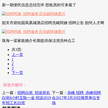
新一期便民信息总结完毕 想租房的可来着了
韶关市碧桂园凤凰城酒店招聘洗碗阿姨 招聘公告 韶州人才网
珠海一诺家政婚介长期提供保洁清洗钟点工
共3页:
上一页
1
2
3
下一页
标签关键词：
上一篇：
招聘白班_招坐班长
下一篇：
赤峰 招聘_赤峰招聘
白班8小时五险一金 招远2019
会2017年3月29日推荐单位专
年招工长白班
场