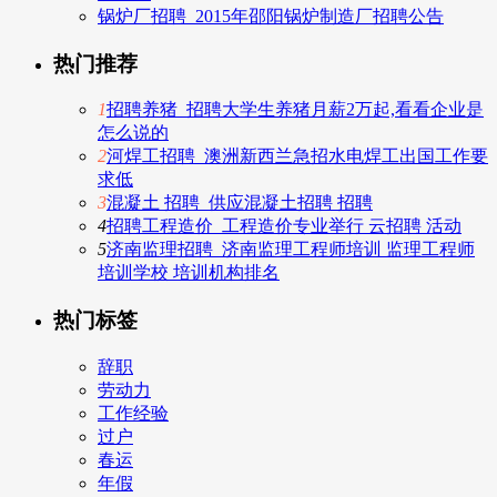
锅炉厂招聘_2015年邵阳锅炉制造厂招聘公告
热门推荐
1
招聘养猪_招聘大学生养猪月薪2万起,看看企业是
怎么说的
2
河焊工招聘_澳洲新西兰急招水电焊工出国工作要
求低
3
混凝土 招聘_供应混凝土招聘 招聘
4
招聘工程造价_工程造价专业举行 云招聘 活动
5
济南监理招聘_济南监理工程师培训 监理工程师
培训学校 培训机构排名
热门标签
辞职
劳动力
工作经验
过户
春运
年假