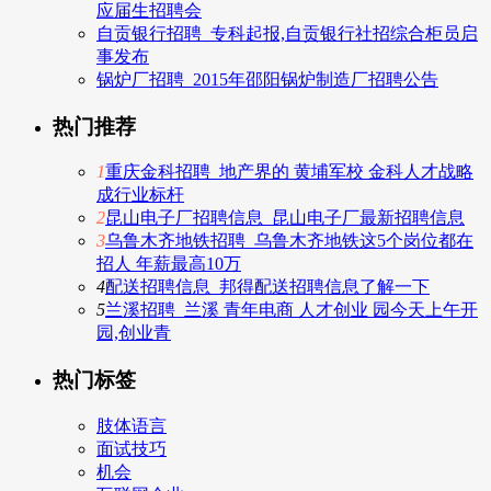
应届生招聘会
自贡银行招聘_专科起报,自贡银行社招综合柜员启
事发布
锅炉厂招聘_2015年邵阳锅炉制造厂招聘公告
热门推荐
1
重庆金科招聘_地产界的 黄埔军校 金科人才战略
成行业标杆
2
昆山电子厂招聘信息_昆山电子厂最新招聘信息
3
乌鲁木齐地铁招聘_乌鲁木齐地铁这5个岗位都在
招人 年薪最高10万
4
配送招聘信息_邦得配送招聘信息了解一下
5
兰溪招聘_兰溪 青年电商 人才创业 园今天上午开
园,创业青
热门标签
肢体语言
面试技巧
机会