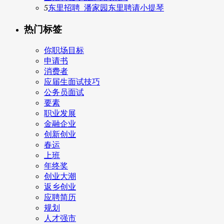
5
东里招聘_潘家园东里聘请小提琴
热门标签
你职场目标
申请书
消费者
应届生面试技巧
公务员面试
要素
职业发展
金融企业
创新创业
春运
上班
年终奖
创业大潮
返乡创业
应聘简历
规划
人才强市