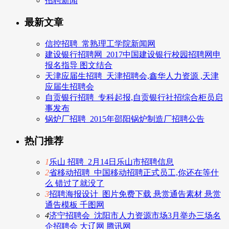
招聘新闻
最新文章
信控招聘_常熟理工学院新闻网
建设银行招聘网_2017中国建设银行校园招聘网申
报名指导 图文结合
天津应届生招聘_天津招聘会,鑫华人力资源 ,天津
应届生招聘会
自贡银行招聘_专科起报,自贡银行社招综合柜员启
事发布
锅炉厂招聘_2015年邵阳锅炉制造厂招聘公告
热门推荐
1
乐山 招聘_2月14日乐山市招聘信息
2
省移动招聘_中国移动招聘正式员工,你还在等什
么 错过了就没了
3
招聘海报设计_图片免费下载 悬赏通告素材 悬赏
通告模板 千图网
4
济宁招聘会_沈阳市人力资源市场3月举办三场名
企招聘会 大辽网 腾讯网