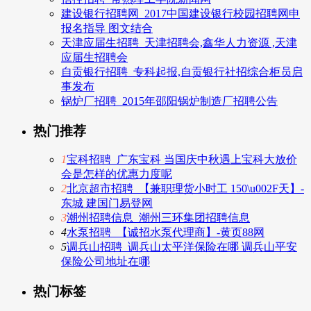
建设银行招聘网_2017中国建设银行校园招聘网申
报名指导 图文结合
天津应届生招聘_天津招聘会,鑫华人力资源 ,天津
应届生招聘会
自贡银行招聘_专科起报,自贡银行社招综合柜员启
事发布
锅炉厂招聘_2015年邵阳锅炉制造厂招聘公告
热门推荐
1
宝科招聘_广东宝科 当国庆中秋遇上宝科大放价
会是怎样的优惠力度呢
2
北京超市招聘_【兼职理货小时工 150\u002F天】-
东城 建国门易登网
3
潮州招聘信息_潮州三环集团招聘信息
4
水泵招聘_【诚招水泵代理商】-黄页88网
5
调兵山招聘_调兵山太平洋保险在哪 调兵山平安
保险公司地址在哪
热门标签