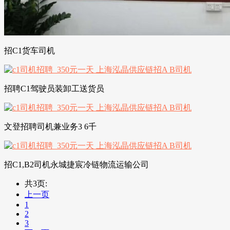
招C1货车司机
招聘C1驾驶员装卸工送货员
文登招聘司机兼业务3 6千
招C1,B2司机永城捷宸冷链物流运输公司
共3页:
上一页
1
2
3