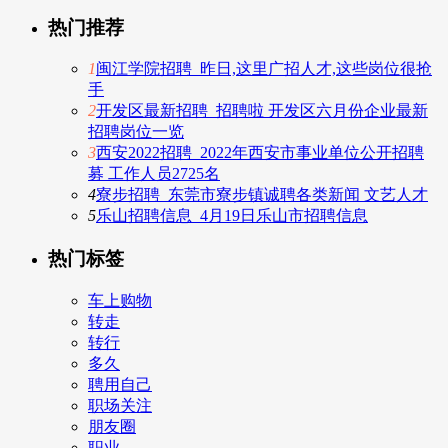
热门推荐
1
闽江学院招聘_昨日,这里广招人才,这些岗位很抢
手
2
开发区最新招聘_招聘啦 开发区六月份企业最新
招聘岗位一览
3
西安2022招聘_2022年西安市事业单位公开招聘
募 工作人员2725名
4
寮步招聘_东莞市寮步镇诚聘各类新闻 文艺人才
5
乐山招聘信息_4月19日乐山市招聘信息
热门标签
车上购物
转走
转行
多久
聘用自己
职场关注
朋友圈
职业