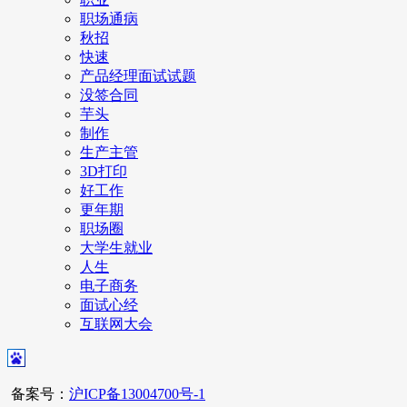
职场通病
秋招
快速
产品经理面试试题
没签合同
芋头
制作
生产主管
3D打印
好工作
更年期
职场圈
大学生就业
人生
电子商务
面试心经
互联网大会
备案号：
沪ICP备13004700号-1