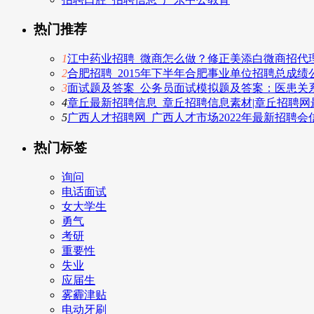
热门推荐
1
江中药业招聘_微商怎么做？修正美添白微商招代
2
合肥招聘_2015年下半年合肥事业单位招聘总成绩
3
面试题及答案_公务员面试模拟题及答案：医患关
4
章丘最新招聘信息_章丘招聘信息素材|章丘招聘网最新
5
广西人才招聘网_广西人才市场2022年最新招聘会信
热门标签
询问
电话面试
女大学生
勇气
考研
重要性
失业
应届生
雾霾津贴
电动牙刷