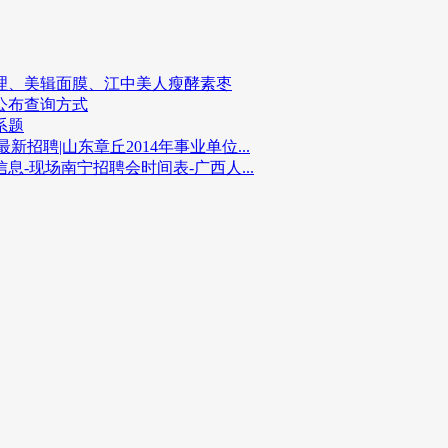
理、美辑面膜、江中美人瘦酵素枣
公布查询方式
系题
招聘|山东章丘2014年事业单位...
息-现场南宁招聘会时间表-广西人...