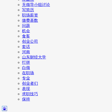
无领导小组讨论
写简历
职场薪资
缴费基数
问题
机会
食客
创业公司
套话
河南
山东财经大学
打拼
白领
在职场
专业
创业者们
表现
求职技巧
保持