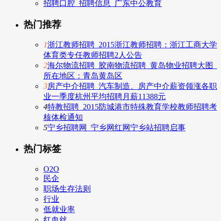
招聘口腔_招聘信息_广东中公教育
热门推荐
1
浙江教师招聘_2015浙江教师招聘：浙江工商大学
体育类专任教师招聘2人公告
2
海尔物流招聘_胶南物流招聘_黄岛物业招聘大图_
所在地区：青岛黄岛区
3
房产中介招聘_汽车制造、房产中介薪资领涨各职
业一季度杭州平均招聘月薪11388元
4
特教招聘_2015防城港市特殊教育学校教师招聘考
核体检通知
5
宁乡招聘网_宁乡网红网宁乡站招聘启事
热门标签
O2O
民企
职场生存法则
行业
低就业率
红血丝