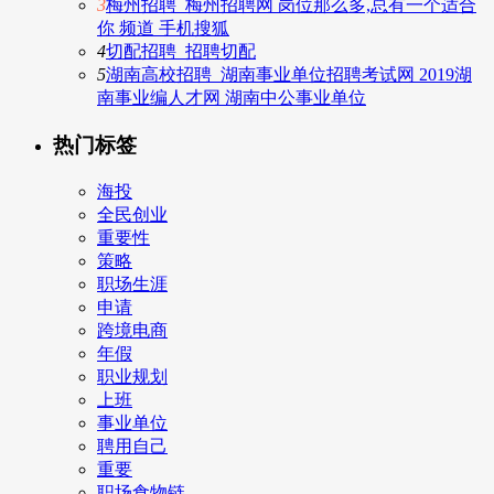
3
梅州招聘_梅州招聘网 岗位那么多,总有一个适合
你 频道 手机搜狐
4
切配招聘_招聘切配
5
湖南高校招聘_湖南事业单位招聘考试网 2019湖
南事业编人才网 湖南中公事业单位
热门标签
海投
全民创业
重要性
策略
职场生涯
申请
跨境电商
年假
职业规划
上班
事业单位
聘用自己
重要
职场食物链