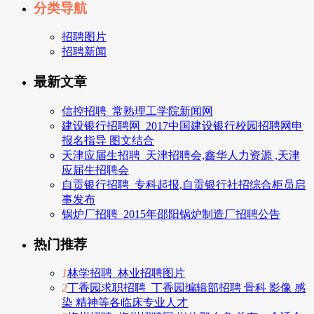
分类导航
招聘图片
招聘新闻
最新文章
信控招聘_常熟理工学院新闻网
建设银行招聘网_2017中国建设银行校园招聘网申
报名指导 图文结合
天津应届生招聘_天津招聘会,鑫华人力资源 ,天津
应届生招聘会
自贡银行招聘_专科起报,自贡银行社招综合柜员启
事发布
锅炉厂招聘_2015年邵阳锅炉制造厂招聘公告
热门推荐
1
林学招聘_林业招聘图片
2
丁香园求职招聘_丁香园编辑部招聘 骨科 影像 感
染 精神等各临床专业人才