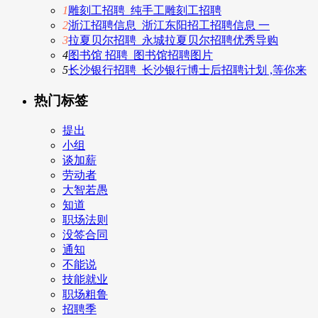
1
雕刻工招聘_纯手工雕刻工招聘
2
浙江招聘信息_浙江东阳招工招聘信息 一
3
拉夏贝尔招聘_永城拉夏贝尔招聘优秀导购
4
图书馆 招聘_图书馆招聘图片
5
长沙银行招聘_长沙银行博士后招聘计划 ,等你来
热门标签
提出
小组
谈加薪
劳动者
大智若愚
知道
职场法则
没签合同
通知
不能说
技能就业
职场粗鲁
招聘季