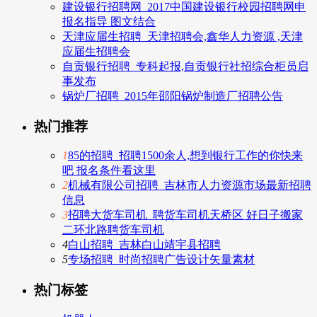
建设银行招聘网_2017中国建设银行校园招聘网申
报名指导 图文结合
天津应届生招聘_天津招聘会,鑫华人力资源 ,天津
应届生招聘会
自贡银行招聘_专科起报,自贡银行社招综合柜员启
事发布
锅炉厂招聘_2015年邵阳锅炉制造厂招聘公告
热门推荐
1
85的招聘_招聘1500余人,想到银行工作的你快来
吧 报名条件看这里
2
机械有限公司招聘_吉林市人力资源市场最新招聘
信息
3
招聘大货车司机_聘货车司机天桥区 好日子搬家
二环北路聘货车司机
4
白山招聘_吉林白山靖宇县招聘
5
专场招聘_时尚招聘广告设计矢量素材
热门标签