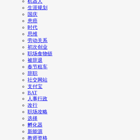
机器人
生涯规划
国庆
患癌
时代
思维
劳动关系
初次创业
职场食物链
被辞退
春节租车
辞职
社交网站
支付宝
BAT
人事行政
改行
职场攻略
选择
孵化器
新能源
教师资格