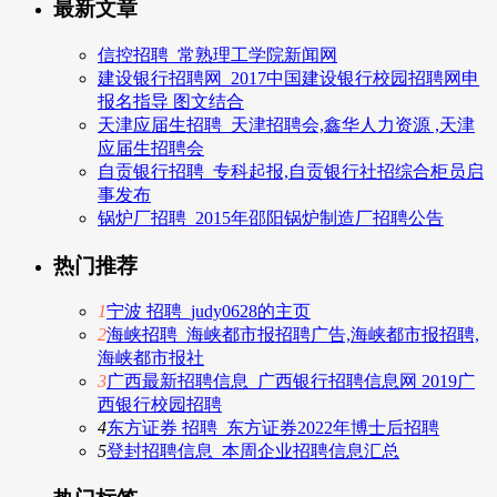
最新文章
信控招聘_常熟理工学院新闻网
建设银行招聘网_2017中国建设银行校园招聘网申
报名指导 图文结合
天津应届生招聘_天津招聘会,鑫华人力资源 ,天津
应届生招聘会
自贡银行招聘_专科起报,自贡银行社招综合柜员启
事发布
锅炉厂招聘_2015年邵阳锅炉制造厂招聘公告
热门推荐
1
宁波 招聘_judy0628的主页
2
海峡招聘_海峡都市报招聘广告,海峡都市报招聘,
海峡都市报社
3
广西最新招聘信息_广西银行招聘信息网 2019广
西银行校园招聘
4
东方证券 招聘_东方证券2022年博士后招聘
5
登封招聘信息_本周企业招聘信息汇总