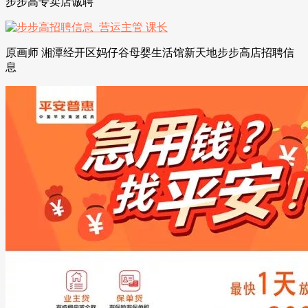
步步高专卖店诚聘
原画师 湘潭经开区妈仔谷母婴生活馆新天地步步高店招聘信
息