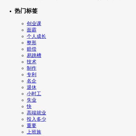
热门标签
创业课
面霸
个人成长
整形
赔偿
易跳槽
技术
制作
专利
名企
退休
小时工
失业
快
高端就业
投入多少
重要
上班族