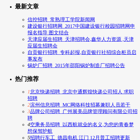
最新文章
信控招聘_常熟理工学院新闻网
建设银行招聘网_2017中国建设银行校园招聘网申
报名指导 图文结合
天津应届生招聘_天津招聘会,鑫华人力资源 ,天津
应届生招聘会
自贡银行招聘_专科起报,自贡银行社招综合柜员启
事发布
锅炉厂招聘_2015年邵阳锅炉制造厂招聘公告
热门推荐
1
北京快递招聘_北京中通辉煌快递公司招人 求职
招聘
2
滨州信息招聘_MC网络科技招募兼职人员若干
3
品牌公司招聘_广州展美品牌管理顾问有限公司招
聘
4
空乘务员招聘_以西航就业的名义,为您的青春梦
想保驾护航
5
招聘行车工_德昌电机 江门 12月普工招聘更新