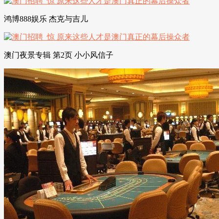
鸿博888娱乐 杰克与吉儿
澳门夜景专辑 第2页 小小风信子