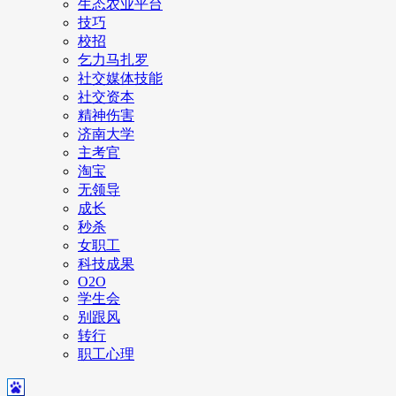
生态农业平台
技巧
校招
乞力马扎罗
社交媒体技能
社交资本
精神伤害
济南大学
主考官
淘宝
无领导
成长
秒杀
女职工
科技成果
O2O
学生会
别跟风
转行
职工心理