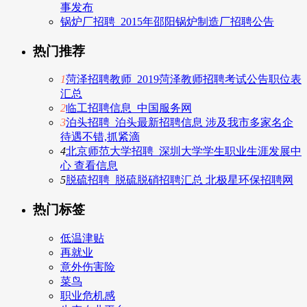
事发布
锅炉厂招聘_2015年邵阳锅炉制造厂招聘公告
热门推荐
1
菏泽招聘教师_2019菏泽教师招聘考试公告职位表
汇总
2
临工招聘信息_中国服务网
3
泊头招聘_泊头最新招聘信息 涉及我市多家名企
待遇不错,抓紧滴
4
北京师范大学招聘_深圳大学学生职业生涯发展中
心 查看信息
5
脱硫招聘_脱硫脱硝招聘汇总 北极星环保招聘网
热门标签
低温津贴
再就业
意外伤害险
菜鸟
职业危机感