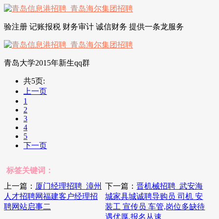
验注册 记账报税 财务审计 诚信财务 提供一条龙服务
青岛大学2015年新生qq群
共5页:
上一页
1
2
3
4
5
下一页
标签关键词：
上一篇：
厦门经理招聘_漳州
下一篇：
晋机械招聘_武安海
人才招聘网福建客户经理招
城家具城诚聘导购员 司机 安
聘网站启事二
装工 宣传员 车管,岗位多缺待
遇优厚,报名从速