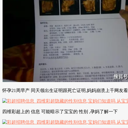
怀孕21周早产 同天领出生证明跟死亡证明,妈妈崩溃上千网友
四维彩超上的 信息 可能暗示了宝宝的 性别 ,孕妈了解一下