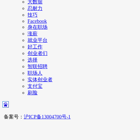
大数据
忍耐力
技巧
Facebook
身在职场
涨薪
就业平台
好工作
创业者们
选择
智联招聘
职场人
实体创业者
支付宝
刷脸
备案号：
沪ICP备13004700号-1