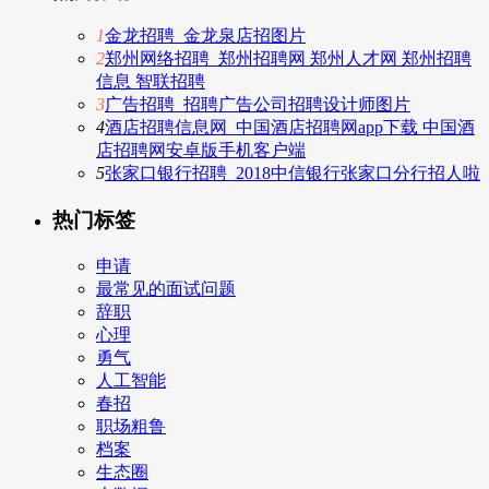
1
金龙招聘_金龙泉店招图片
2
郑州网络招聘_郑州招聘网 郑州人才网 郑州招聘
信息 智联招聘
3
广告招聘_招聘广告公司招聘设计师图片
4
酒店招聘信息网_中国酒店招聘网app下载 中国酒
店招聘网安卓版手机客户端
5
张家口银行招聘_2018中信银行张家口分行招人啦
热门标签
申请
最常见的面试问题
辞职
心理
勇气
人工智能
春招
职场粗鲁
档案
生态圈