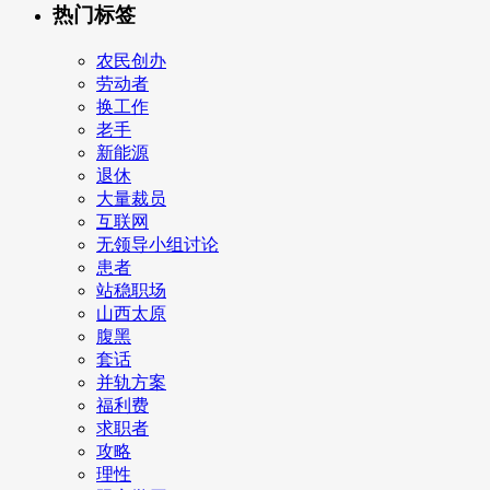
热门标签
农民创办
劳动者
换工作
老手
新能源
退休
大量裁员
互联网
无领导小组讨论
患者
站稳职场
山西太原
腹黑
套话
并轨方案
福利费
求职者
攻略
理性