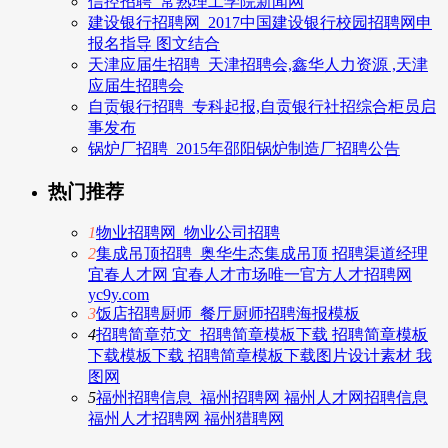
信控招聘_常熟理工学院新闻网
建设银行招聘网_2017中国建设银行校园招聘网申
报名指导 图文结合
天津应届生招聘_天津招聘会,鑫华人力资源 ,天津
应届生招聘会
自贡银行招聘_专科起报,自贡银行社招综合柜员启
事发布
锅炉厂招聘_2015年邵阳锅炉制造厂招聘公告
热门推荐
1
物业招聘网_物业公司招聘
2
集成吊顶招聘_奥华生态集成吊顶 招聘渠道经理
宜春人才网 宜春人才市场唯一官方人才招聘网
yc9y.com
3
饭店招聘厨师_餐厅厨师招聘海报模板
4
招聘简章范文_招聘简章模板下载 招聘简章模板
下载模板下载 招聘简章模板下载图片设计素材 我
图网
5
福州招聘信息_福州招聘网 福州人才网招聘信息
福州人才招聘网 福州猎聘网