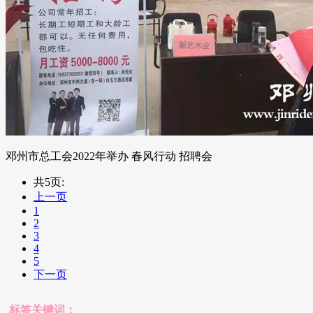
邓州市总工会2022年举办 春风行动 招聘会
共5页:
上一页
1
2
3
4
5
下一页
标签关键词：