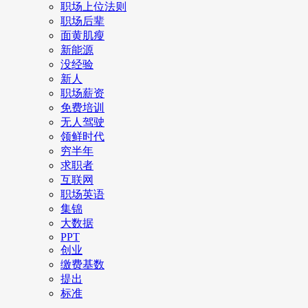
职场上位法则
职场后辈
面黄肌瘦
新能源
没经验
新人
职场薪资
免费培训
无人驾驶
领鲜时代
穷半年
求职者
互联网
职场英语
集锦
大数据
PPT
创业
缴费基数
提出
标准