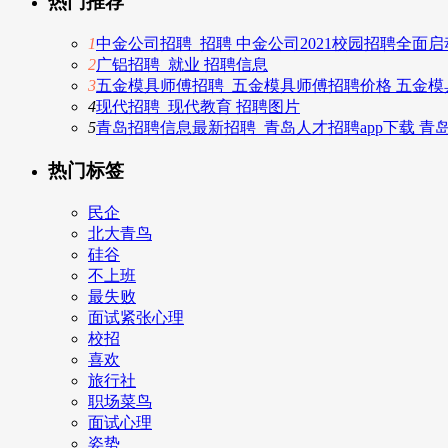
热门推荐
1
中金公司招聘_招聘 中金公司2021校园招聘全面启
2
广铝招聘_就业 招聘信息
3
五金模具师傅招聘_五金模具师傅招聘价格 五金模
4
现代招聘_现代教育 招聘图片
5
青岛招聘信息最新招聘_青岛人才招聘app下载 
热门标签
民企
北大青鸟
硅谷
不上班
最失败
面试紧张心理
校招
喜欢
旅行社
职场菜鸟
面试心理
姿势