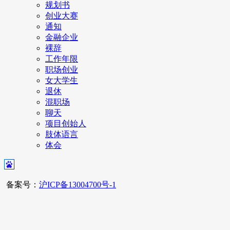
规划书
创业大赛
通知
金融企业
裸辞
工作年限
职场创业
女大学生
退休
混职场
聊天
项目创始人
肢体语言
体会
备案号：
沪ICP备13004700号-1