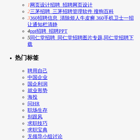
1
网页设计招聘_招聘网页设计
2
三茅招聘_三茅招聘管理软件 搜狗百科
3
360招聘信息_清除烦人牛皮癣 360手机卫士一招
让通知栏清静
4
ppt招聘_招聘PPT
5
同仁堂招聘_同仁堂招聘图片专题,同仁堂招聘下
载
热门标签
聘用自己
中国企业
国企利润
就业形势
海投
问HR
职场生存
别跟风
求职技巧
求职宝典
无领导小组讨论