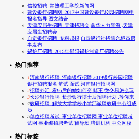
信控招聘_常熟理工学院新闻网
建设银行招聘网_2017中国建设银行校园招聘网申
报名指导 图文结合
天津应届生招聘_天津招聘会,鑫华人力资源 ,天津
应届生招聘会
自贡银行招聘_专科起报,自贡银行社招综合柜员启
事发布
锅炉厂招聘_2015年邵阳锅炉制造厂招聘公告
热门推荐
1
河南银行招聘_河南银行招聘 2019银行校园招聘
银行招聘报名 笔试 面试 河南银行招聘网
2
招聘外汇_看95后的她如何变 赌王 微交易怎么玩
3
长沙银行招聘_长沙银行博士后招聘计划 ,等你来
4
教研招聘_解放大学学校小学部诚聘教研中心组成
员
5
单位招聘考试_事业单位招聘网 事业单位招聘考
试网 事业编招聘考试 辅导班 培训机构 中公网校
热门标签