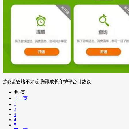
游戏监管堵不如疏 腾讯成长守护平台引热议
共5页:
上一页
1
2
3
4
5