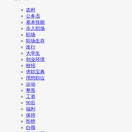
农村
公务员
基本技能
步入职场
职场
职场生存
改行
大学生
创业环境
校招
求职宝典
理想职位
运动
整形
工资
90后
福利
保持
拒绝
白领