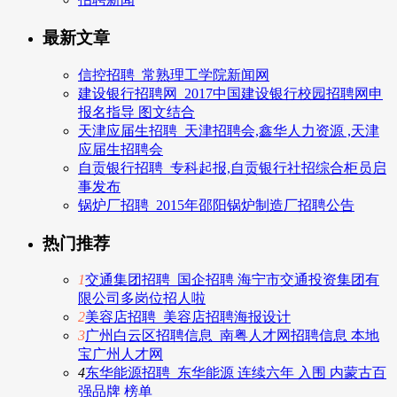
最新文章
信控招聘_常熟理工学院新闻网
建设银行招聘网_2017中国建设银行校园招聘网申
报名指导 图文结合
天津应届生招聘_天津招聘会,鑫华人力资源 ,天津
应届生招聘会
自贡银行招聘_专科起报,自贡银行社招综合柜员启
事发布
锅炉厂招聘_2015年邵阳锅炉制造厂招聘公告
热门推荐
1
交通集团招聘_国企招聘 海宁市交通投资集团有
限公司多岗位招人啦
2
美容店招聘_美容店招聘海报设计
3
广州白云区招聘信息_南粤人才网招聘信息 本地
宝广州人才网
4
东华能源招聘_东华能源 连续六年 入围 内蒙古百
强品牌 榜单