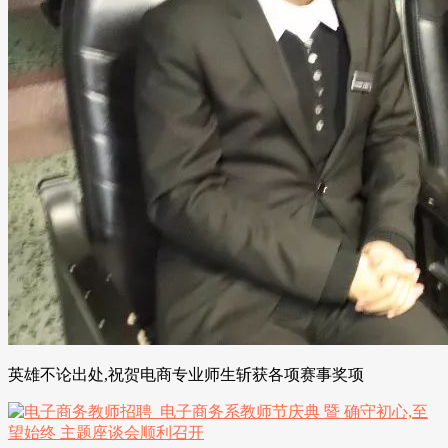
英雄不论出处,祝贺电商专业师生斩获各项赛事奖项