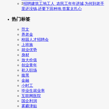
5
招聘建筑工地工人_农民工年年进城,为何到老手
里还没钱,还要下田种地 答案太扎心
热门标签
范文
养老金
校园人才招聘会
上班族
就业优势
身材
放大价值
创业青年
初入职场
腹黑
金融
小时工
毕业生就业率
互联网医院
国企利润
雾霾津贴