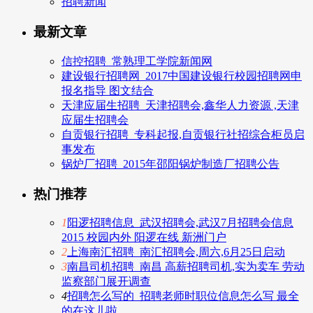
招聘新闻
最新文章
信控招聘_常熟理工学院新闻网
建设银行招聘网_2017中国建设银行校园招聘网申
报名指导 图文结合
天津应届生招聘_天津招聘会,鑫华人力资源 ,天津
应届生招聘会
自贡银行招聘_专科起报,自贡银行社招综合柜员启
事发布
锅炉厂招聘_2015年邵阳锅炉制造厂招聘公告
热门推荐
1
阳逻招聘信息_武汉招聘会,武汉7月招聘会信息
2015 校园内外 阳逻在线 新洲门户
2
上海南汇招聘_南汇招聘会,周六,6月25日启动
3
南昌司机招聘_南昌 高薪招聘司机,实为卖车 劳动
监察部门展开调查
4
招聘怎么写的_招聘老师时职位信息怎么写 最全
的在这儿啦