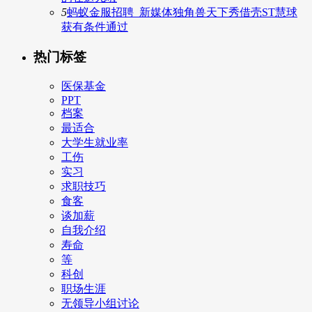
5
蚂蚁金服招聘_新媒体独角兽天下秀借壳ST慧球
获有条件通过
热门标签
医保基金
PPT
档案
最适合
大学生就业率
工伤
实习
求职技巧
食客
谈加薪
自我介绍
寿命
等
科创
职场生涯
无领导小组讨论